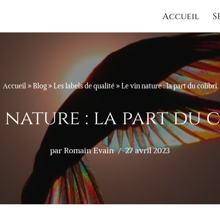
Accueil
S
Accueil
»
Blog
»
Les labels de qualité
»
Le vin nature : la part du colibri
 nature : la part du 
par
Romain Evain
27 avril 2023