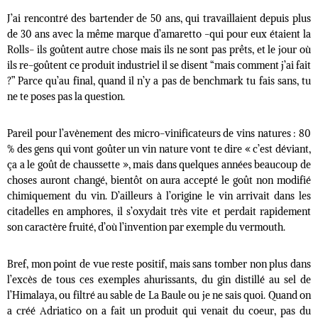
J’ai rencontré des bartender de 50 ans, qui travaillaient depuis plus
de 30 ans avec la même marque d’amaretto -qui pour eux étaient la
Rolls- ils goûtent autre chose mais ils ne sont pas prêts, et le jour où
ils re-goûtent ce produit industriel il se disent “mais comment j’ai fait
?” Parce qu’au final, quand il n’y a pas de benchmark tu fais sans, tu
ne te poses pas la question.
Pareil pour l’avènement des micro-vinificateurs de vins natures : 80
% des gens qui vont goûter un vin nature vont te dire « c’est déviant,
ça a le goût de chaussette », mais dans quelques années beaucoup de
choses auront changé, bientôt on aura accepté le goût non modifié
chimiquement du vin. D’ailleurs à l’origine le vin arrivait dans les
citadelles en amphores, il s’oxydait très vite et perdait rapidement
son caractère fruité, d’où l’invention par exemple du vermouth.
Bref, mon point de vue reste positif, mais sans tomber non plus dans
l’excès de tous ces exemples ahurissants, du gin distillé au sel de
l’Himalaya, ou filtré au sable de La Baule ou je ne sais quoi. Quand on
a créé Adriatico on a fait un produit qui venait du coeur, pas du