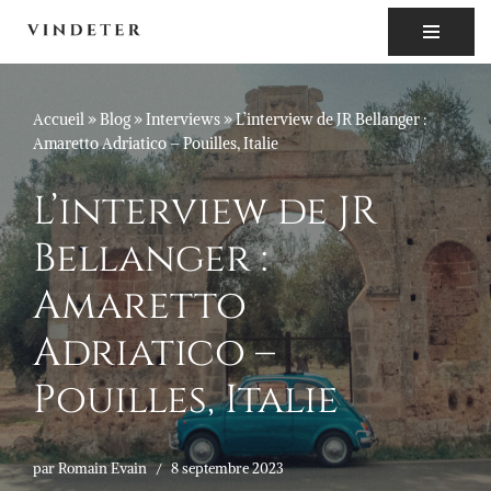
Aller
au
contenu
Accueil
»
Blog
»
Interviews
»
L’interview de JR Bellanger :
Amaretto Adriatico – Pouilles, Italie
L’interview de JR
Bellanger :
Amaretto
Adriatico –
Pouilles, Italie
par
Romain Evain
8 septembre 2023