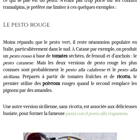
ce qui se pile est du pesto
. N’étant pas trop porté sur les conflits
transalpins, je préfère me limiter à ces quelques exemples :
Le pesto rouge
Moins répandu que le pesto vert, il reste néanmoins populaire en
Italie, particulièrement dans le sud. À Catane par exemple, on produit
un
pesto rosso
à base de
tomates
séchées, de fenouil et d’anchois : le
pesto catanese
.
Mais les deux versions de pesto rouge les plus
connues sont probablement le
pesto alla calabrese
et le
pesto alla
siciliana
. Préparés à partir de tomates fraîches et de
ricotta
, le
premier utilise des
poivrons
rouges quand le second remplace les
pignons par des amandes.
Une autre version sicilienne, sans ricotta, est associée aux délicieuses
busiate, pour former la fameuse
pasta con il pesto alla trapanese
.