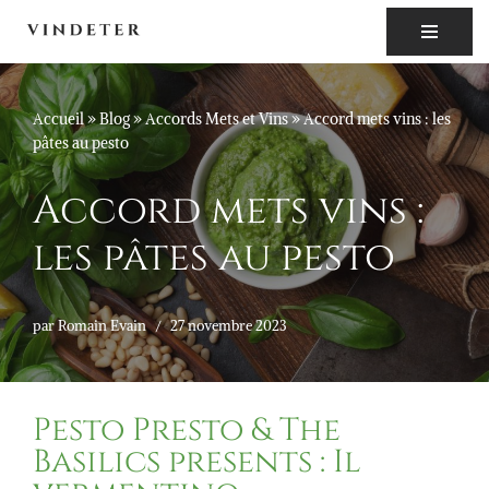
Aller
au
contenu
Accueil
»
Blog
»
Accords Mets et Vins
»
Accord mets vins : les
pâtes au pesto
Accord mets vins :
les pâtes au pesto
par
Romain Evain
27 novembre 2023
Pesto Presto & The
Basilics presents : Il