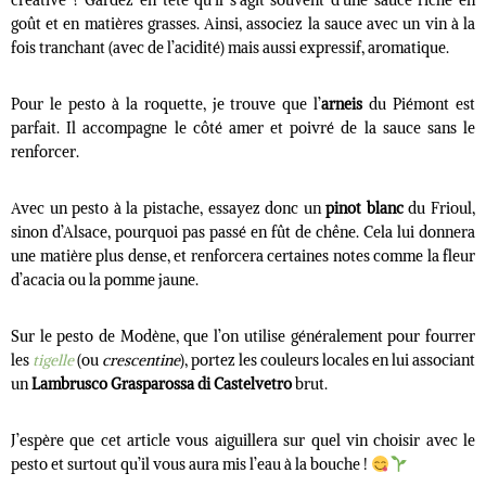
créative ? Gardez en tête qu’il s’agit souvent d’une sauce riche en
goût et en matières grasses. Ainsi, associez la sauce avec un vin à la
fois tranchant (avec de l’acidité) mais aussi expressif, aromatique.
Pour le pesto à la roquette, je trouve que l’
arneis
du Piémont est
parfait. Il accompagne le côté amer et poivré de la sauce sans le
renforcer.
Avec un pesto à la pistache, essayez donc un
pinot blanc
du Frioul,
sinon d’Alsace, pourquoi pas passé en fût de chêne. Cela lui donnera
une matière plus dense, et renforcera certaines notes comme la fleur
d’acacia ou la pomme jaune.
Sur le pesto de Modène, que l’on utilise généralement pour fourrer
les
tigelle
(ou
crescentine
), portez les couleurs locales en lui associant
un
Lambrusco
Grasparossa di Castelvetro
brut.
J’espère que cet article vous aiguillera sur quel vin choisir avec le
pesto et surtout qu’il vous aura mis l’eau à la bouche !