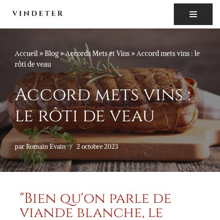
Aller
au
contenu
Accueil
»
Blog
»
Accords Mets et Vins
»
Accord mets vins : le
rôti de veau
Accord mets vins :
le rôti de veau
par
Romain Evain
2 octobre 2023
"Bien qu'on parle de
viande blanche, le