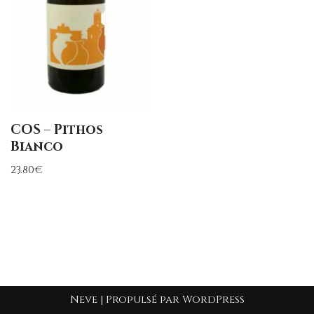
COS – Pithos
Bianco
23.80
€
Neve
| Propulsé par
WordPress