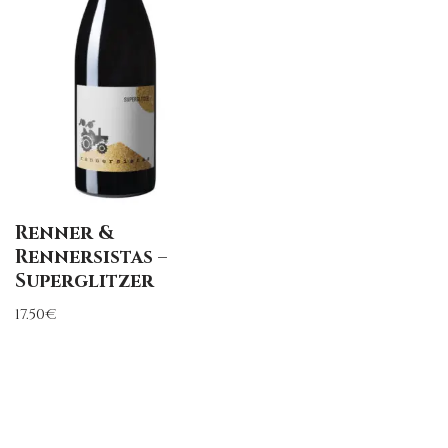
Renner &
Rennersistas –
Superglitzer
17.50
€