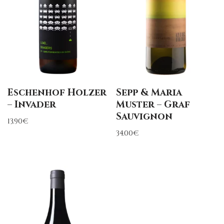
Eschenhof Holzer
Sepp & Maria
– Invader
Muster – Graf
Sauvignon
13.90
€
34.00
€