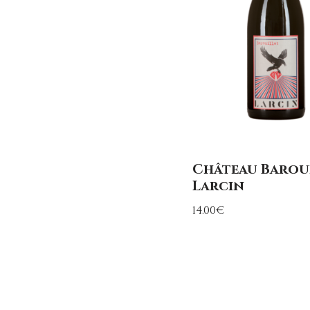
Château Baroui
Larcin
14.00
€