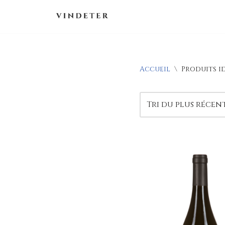
Aller
au
contenu
Accueil
\
Produits i