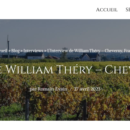
Accueil
S
ueil
»
Blog
»
Interviews
»
L’Interview de William Théry – Cheverny, Fr
e William Théry – Ch
par
Romain Evain
27 avril 2023