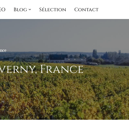
EO
Blog
Sélection
Contact
ance
everny, France